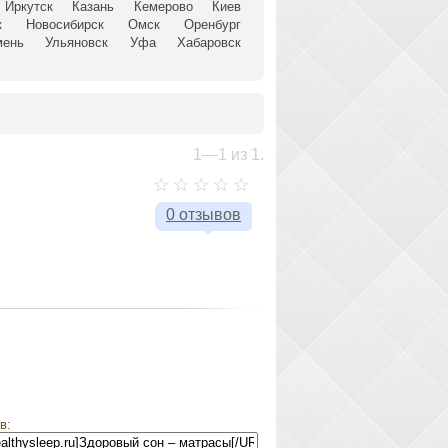
Иркутск
Казань
Кемерово
Киев
к
Новосибирск
Омск
Оренбург
мень
Ульяновск
Уфа
Хабаровск
1—1 из 1.
0 отзывов
в: