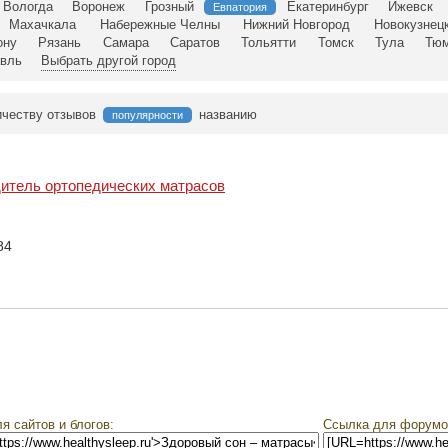
Вологда
Воронеж
Грозный
Екатеринбург
Ижевск
Евпатория
Махачкала
Набережные Челны
Нижний Новгород
Новокузнец
ону
Рязань
Самара
Саратов
Тольятти
Томск
Тула
Тю
вль
Выбрать другой город
ичеству отзывов
названию
популярности
итель ортопедических матрасов
84
я сайтов и блогов:
Ссылка для форумо