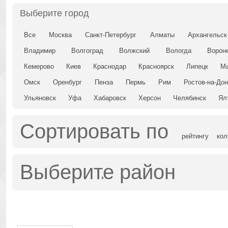
Выберите город
Все
Москва
Санкт-Петербург
Алматы
Архангельск
Владимир
Волгоград
Волжский
Вологда
Ворон
Кемерово
Киев
Краснодар
Красноярск
Липецк
Ма
Омск
Оренбург
Пенза
Пермь
Рим
Ростов-на-До
Ульяновск
Уфа
Хабаровск
Херсон
Челябинск
Ял
Сортировать по
рейтингу
кол
Выберите район