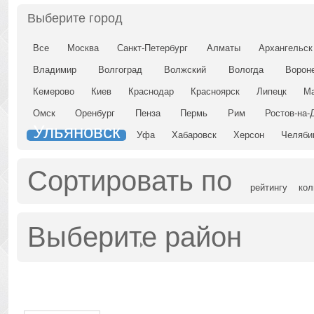
Выберите город
Все
Москва
Санкт-Петербург
Алматы
Архангельск
Владимир
Волгоград
Волжский
Вологда
Ворон
Кемерово
Киев
Краснодар
Красноярск
Липецк
Ма
Омск
Оренбург
Пенза
Пермь
Рим
Ростов-на-
Ульяновск
Уфа
Хабаровск
Херсон
Челяби
Сортировать по
рейтингу
кол
Выберите район