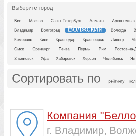
Выберите город
Все
Москва
Санкт-Петербург
Алматы
Архангельск
Волжский
Владимир
Волгоград
Вологда
Кемерово
Киев
Краснодар
Красноярск
Липецк
Ма
Омск
Оренбург
Пенза
Пермь
Рим
Ростов-на-
Ульяновск
Уфа
Хабаровск
Херсон
Челябинск
Ял
Сортировать по
рейтингу
кол
Компания "Белло
г. Владимир, Волж