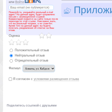
или
Войти
Приложит
Пожалуйста, указывайте реальный e-mail
адрес! На данный адрес будет отправлено
письмо с активационной ссылкой.
Комментарий появится на сайте только после
перехода по этой ссылке. Нам важно знать,
что вы реальный человек, а не спам-бот.
Кроме того на данный адрес вы будете
получать уведомления об ответах на Ваш
отзыв.
Оценка
Положительный отзыв
Нейтральный отзыв
Отрицательный отзыв
Филиал
Я согласен с
условиями размещения отзыва
Поделитесь ссылкой с друзьями