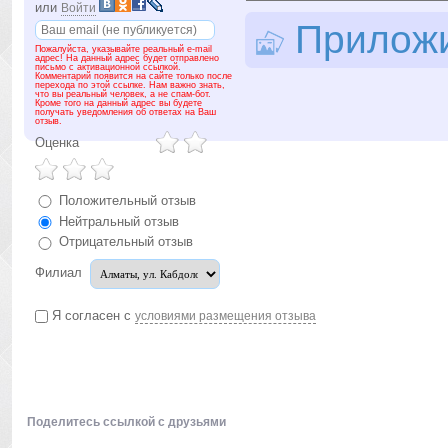
или
Войти
Приложит
Пожалуйста, указывайте реальный e-mail
адрес! На данный адрес будет отправлено
письмо с активационной ссылкой.
Комментарий появится на сайте только после
перехода по этой ссылке. Нам важно знать,
что вы реальный человек, а не спам-бот.
Кроме того на данный адрес вы будете
получать уведомления об ответах на Ваш
отзыв.
Оценка
Положительный отзыв
Нейтральный отзыв
Отрицательный отзыв
Филиал
Я согласен с
условиями размещения отзыва
Поделитесь ссылкой с друзьями