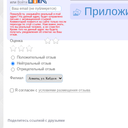
или
Войти
Приложит
Пожалуйста, указывайте реальный e-mail
адрес! На данный адрес будет отправлено
письмо с активационной ссылкой.
Комментарий появится на сайте только после
перехода по этой ссылке. Нам важно знать,
что вы реальный человек, а не спам-бот.
Кроме того на данный адрес вы будете
получать уведомления об ответах на Ваш
отзыв.
Оценка
Положительный отзыв
Нейтральный отзыв
Отрицательный отзыв
Филиал
Я согласен с
условиями размещения отзыва
Поделитесь ссылкой с друзьями