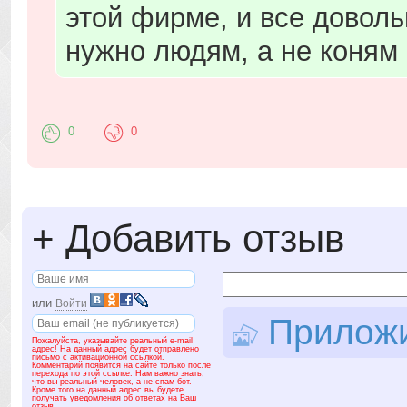
этой фирме, и все доволь
нужно людям, а не коням 
0
0
+
Добавить отзыв
или
Войти
Приложит
Пожалуйста, указывайте реальный e-mail
адрес! На данный адрес будет отправлено
письмо с активационной ссылкой.
Комментарий появится на сайте только после
перехода по этой ссылке. Нам важно знать,
что вы реальный человек, а не спам-бот.
Кроме того на данный адрес вы будете
получать уведомления об ответах на Ваш
отзыв.