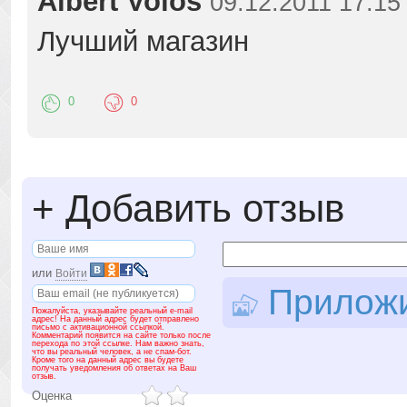
Albert Volos
09.12.2011 17:15
Лучший магазин
0
0
+
Добавить отзыв
или
Войти
Приложит
Пожалуйста, указывайте реальный e-mail
адрес! На данный адрес будет отправлено
письмо с активационной ссылкой.
Комментарий появится на сайте только после
перехода по этой ссылке. Нам важно знать,
что вы реальный человек, а не спам-бот.
Кроме того на данный адрес вы будете
получать уведомления об ответах на Ваш
отзыв.
Оценка