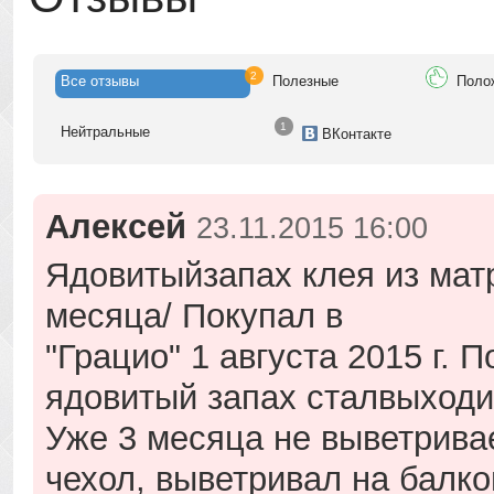
2
Все
отзывы
Полезн
ые
Поло
1
Нейтр
альные
ВК
онтакте
Алексей
23.11.2015 16:00
Ядовитыйзапах клея из матр
месяца/ Покупал в
"Грацио" 1 августа 2015 г.
ядовитый запах сталвыходит
Уже 3 месяца не выветрива
чехол, выветривал на балко