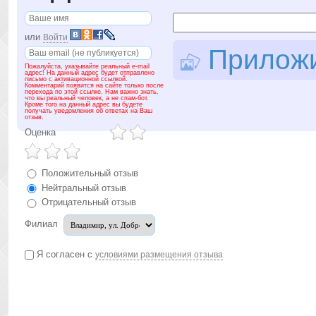
или
Войти
Приложит
Пожалуйста, указывайте реальный e-mail
адрес! На данный адрес будет отправлено
письмо с активационной ссылкой.
Комментарий появится на сайте только после
перехода по этой ссылке. Нам важно знать,
что вы реальный человек, а не спам-бот.
Кроме того на данный адрес вы будете
получать уведомления об ответах на Ваш
отзыв.
Оценка
Положительный отзыв
Нейтральный отзыв
Отрицательный отзыв
Филиал
Я согласен с
условиями размещения отзыва