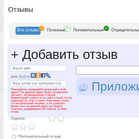
Отзывы
0
0
Все
отзывы
Полезн
ые
Положит
ельные
Отрицат
ельны
+
Добавить отзыв
или
Войти
Приложит
Пожалуйста, указывайте реальный e-mail
адрес! На данный адрес будет отправлено
письмо с активационной ссылкой.
Комментарий появится на сайте только после
перехода по этой ссылке. Нам важно знать,
что вы реальный человек, а не спам-бот.
Кроме того на данный адрес вы будете
получать уведомления об ответах на Ваш
отзыв.
Оценка
Положительный отзыв