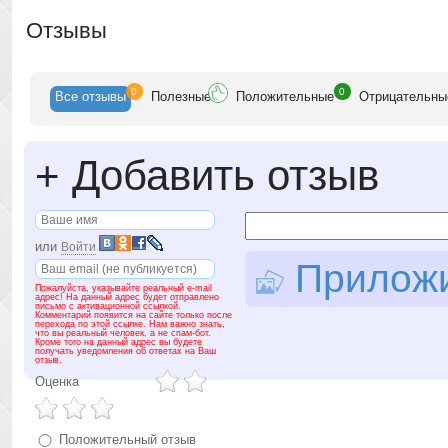
Отзывы
0
0
Все
отзывы
Полезн
ые
Положит
ельные
Отрицат
ельны
+
Добавить отзыв
или
Войти
Приложит
Пожалуйста, указывайте реальный e-mail
адрес! На данный адрес будет отправлено
письмо с активационной ссылкой.
Комментарий появится на сайте только после
перехода по этой ссылке. Нам важно знать,
что вы реальный человек, а не спам-бот.
Кроме того на данный адрес вы будете
получать уведомления об ответах на Ваш
отзыв.
Оценка
Положительный отзыв