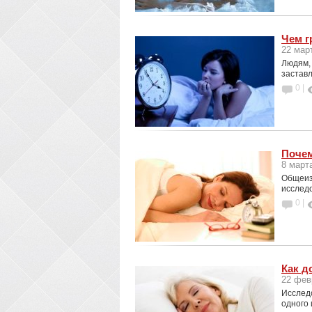
Чем г
22 мар
Людям, 
заставл
0 |
Почем
8 март
Общеизв
исследо
0 |
Как д
22 фев
Исслед
одного 