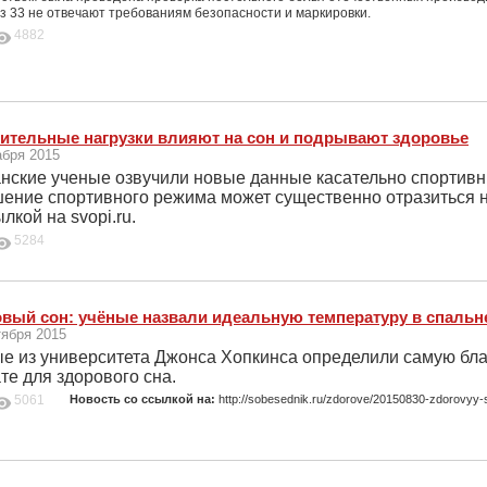
з 33 не отвечают требованиям безопасности и маркировки.
4882
ительные нагрузки влияют на сон и подрывают здоровье
абря 2015
нские ученые озвучили новые данные касательно спортивны
ение спортивного режима может существенно отразиться н
ылкой на svopi.ru.
5284
вый сон: учёные назвали идеальную температуру в спальн
тября 2015
е из университета Джонса Хопкинса определили самую бла
те для здорового сна.
5061
Новость со ссылкой на:
http://sobesednik.ru/zdorove/20150830-zdorovyy-