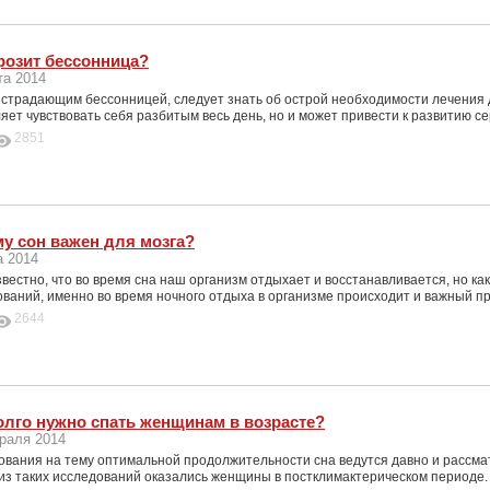
розит бессонница?
та 2014
страдающим бессонницей, следует знать об острой необходимости лечения д
яет чувствовать себя разбитым весь день, но и может привести к развитию с
2851
у сон важен для мозга?
а 2014
естно, что во время сна наш организм отдыхает и восстанавливается, но ка
ваний, именно во время ночного отдыха в организме происходит и важный пр
2644
олго нужно спать женщинам в возрасте?
раля 2014
ования на тему оптимальной продолжительности сна ведутся давно и рассмат
из таких исследований оказались женщины в постклимактерическом периоде.