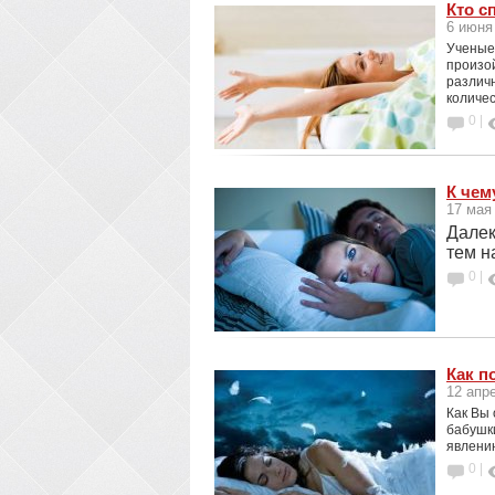
Кто с
6 июня
Ученые 
произой
различн
количес
0 |
К чем
17 мая
Далек
тем н
0 |
Как п
12 апр
Как Вы 
бабушки
явлени
0 |