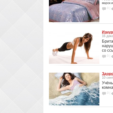
марок и
0 |
Изнур
16 дек
Брита
наруш
со сс
0 |
Здоро
10 сен
Учёны
комна
0 |