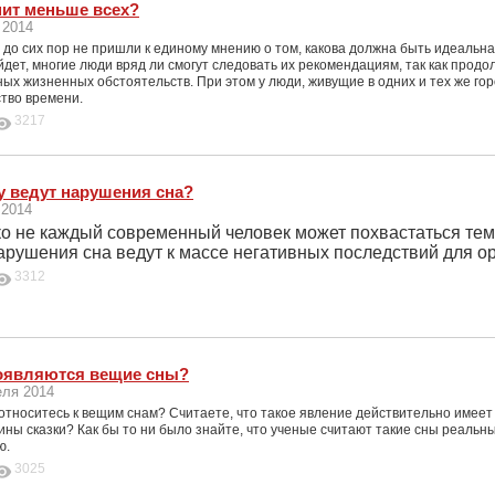
пит меньше всех?
 2014
до сих пор не пришли к единому мнению о том, какова должна быть идеальна
дет, многие люди вряд ли смогут следовать их рекомендациям, так как продо
ых жизненных обстоятельств. При этом у люди, живущие в одних и тех же го
тво времени.
3217
у ведут нарушения сна?
 2014
о не каждый современный человек может похвастаться тем,
арушения сна ведут к массе негативных последствий для о
3312
оявляются вещие сны?
еля 2014
относитесь к вещим снам? Считаете, что такое явление действительно имеет 
ны сказки? Как бы то ни было знайте, что ученые считают такие сны реальн
ю.
3025