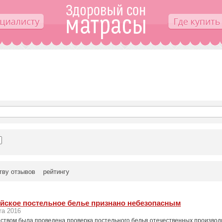
тву отзывов
рейтингу
йское постельное белье признано небезопасным
та 2016
ством была проведена проверка постельного белья отечественных производи