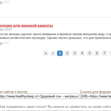
3025
олезен для женской красоты
аря 2014
нство женщин уделяет много внимания и времени своему внешнему виду, ста
ожных косметических процедур. Однако научно доказано, что для привлекат
2627
«
‹
1
2
3
4
5
6
7
я сайтов и блогов:
Ссылка для форумо
Вам понравились наши статьи? Вы можете их разместить на своем сайте