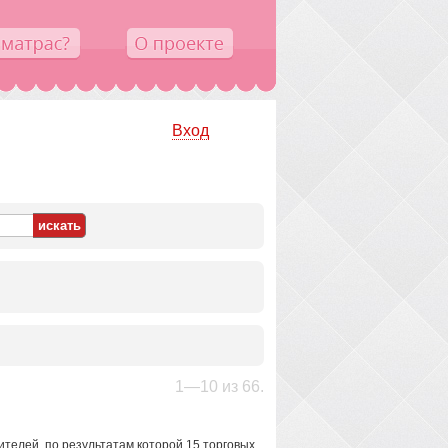
Вход
1—10 из 66.
телей, по результатам которой 15 торговых