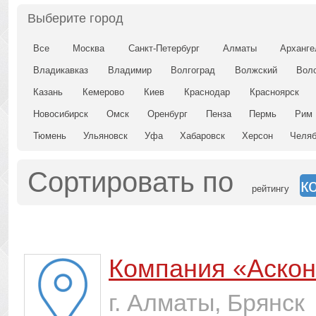
Выберите город
Все
Москва
Санкт-Петербург
Алматы
Арханге
Владикавказ
Владимир
Волгоград
Волжский
Вол
Казань
Кемерово
Киев
Краснодар
Красноярск
Новосибирск
Омск
Оренбург
Пенза
Пермь
Рим
Тюмень
Ульяновск
Уфа
Хабаровск
Херсон
Челяб
Сортировать по
к
рейтингу
Компания «Аско
г. Алматы, Брянск