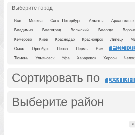
Выберите город
Все
Москва
Санкт-Петербург
Алматы
Архангельск
Владимир
Волгоград
Волжский
Вологда
Ворон
Кемерово
Киев
Краснодар
Красноярск
Липецк
Ма
Росто
Омск
Оренбург
Пенза
Пермь
Рим
Тюмень
Ульяновск
Уфа
Хабаровск
Херсон
Челяб
Сортировать по
рейтин
Выберите район
«