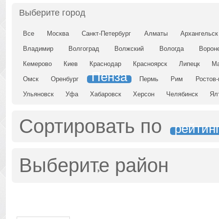
Выберите город
Все
Москва
Санкт-Петербург
Алматы
Архангельск
Владимир
Волгоград
Волжский
Вологда
Ворон
Кемерово
Киев
Краснодар
Красноярск
Липецк
Ма
Пенза
Омск
Оренбург
Пермь
Рим
Ростов-
Ульяновск
Уфа
Хабаровск
Херсон
Челябинск
Ял
Сортировать по
рейтин
Выберите район