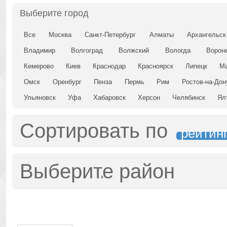
Выберите город
Все
Москва
Санкт-Петербург
Алматы
Архангельск
Владимир
Волгоград
Волжский
Вологда
Ворон
Кемерово
Киев
Краснодар
Красноярск
Липецк
Ма
Омск
Оренбург
Пенза
Пермь
Рим
Ростов-на-Дон
Ульяновск
Уфа
Хабаровск
Херсон
Челябинск
Ял
Сортировать по
рейтин
Выберите район