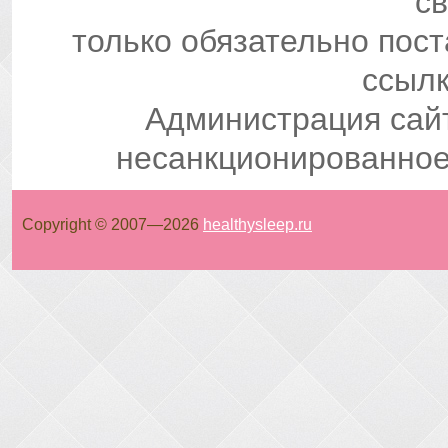
св
только обязательно пос
ссылк
Администрация сай
несанкционированное
Copyright © 2007—
2026
healthysleep.ru