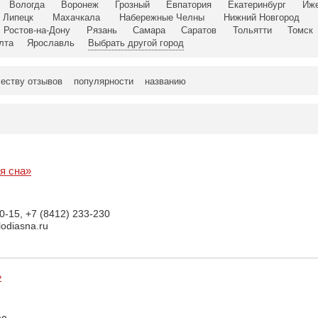
Вологда
Воронеж
Грозный
Евпатория
Екатеринбург
Иж
Липецк
Махачкала
Набережные Челны
Нижний Новгород
Ростов-на-Дону
Рязань
Самара
Саратов
Тольятти
Томск
лта
Ярославль
Выбрать другой город
еству отзывов
популярности
названию
я сна»
0-15, +7 (8412) 233-230
lodiasna.ru
»