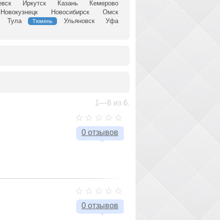
евск
Иркутск
Казань
Кемерово
Новокузнецк
Новосибирск
Омск
Тула
Ульяновск
Уфа
Тюмень
1—6 из 6.
0 отзывов
0 отзывов