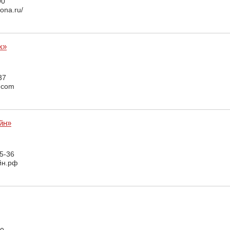
90
ona.ru/
к»
37
k.com
йн»
15-36
йн.рф