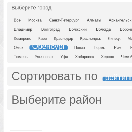
Выберите город
Все
Москва
Санкт-Петербург
Алматы
Архангельск
Владимир
Волгоград
Волжский
Вологда
Ворон
Кемерово
Киев
Краснодар
Красноярск
Липецк
Ма
Оренбург
Омск
Пенза
Пермь
Рим
Тюмень
Ульяновск
Уфа
Хабаровск
Херсон
Челяб
Сортировать по
рейтин
Выберите район