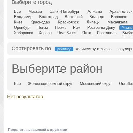
Выберите город
Все
Москва
Санкт-Петербург
Алматы
Архангельск
Владимир
Волгоград
Волжский
Вологда
Воронеж
Киев
Краснодар
Красноярск
Липецк
Махачкала
Оренбург
Пенза
Пермь
Рим
Ростов-на-Дону
Рязань
Хабаровск
Херсон
Челябинск
Ялта
Ярославль
Выбра
Сортировать по
количеству отзывов
популярн
рейтингу
Выберите район
Все
Железнодорожный округ
Московский округ
Октябрь
Нет результатов.
Поделитесь ссылкой с друзьями