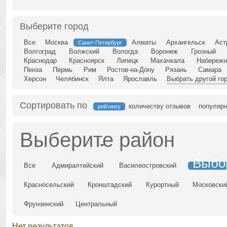
Выберите город
Все
Москва
Алматы
Архангельск
Аст
Санкт-Петербург
Волгоград
Волжский
Вологда
Воронеж
Грозный
Краснодар
Красноярск
Липецк
Махачкала
Набережн
Пенза
Пермь
Рим
Ростов-на-Дону
Рязань
Самара
Херсон
Челябинск
Ялта
Ярославль
Выбрать другой го
Сортировать по
количеству отзывов
популярн
рейтингу
Выберите район
Выбо
Все
Адмиралтейский
Василеостровский
Красносельский
Кронштадский
Курортный
Московски
Фрунзенский
Центральный
Нет результатов.