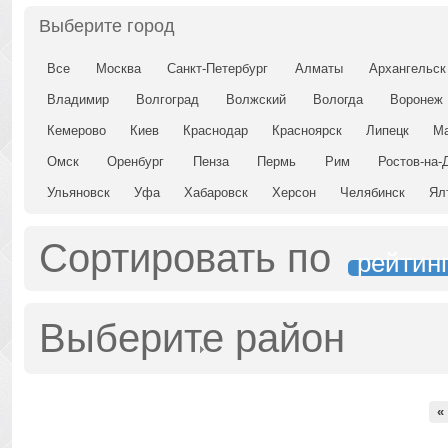
Выберите город
Все
Москва
Санкт-Петербург
Алматы
Архангельск
Владимир
Волгоград
Волжский
Вологда
Воронеж
Кемерово
Киев
Краснодар
Красноярск
Липецк
Ма
Омск
Оренбург
Пенза
Пермь
Рим
Ростов-на-
Ульяновск
Уфа
Хабаровск
Херсон
Челябинск
Ял
Сортировать по
рейтин
Выберите район
«